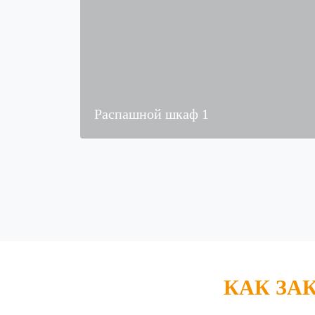
Распашной шкаф 1
КАК ЗА