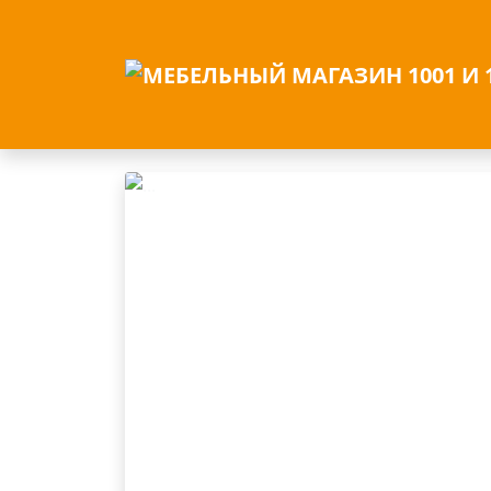
/
Шкафы распашные
/ Распашной шкаф
Previous