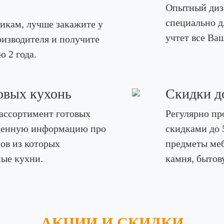
Опытный диза
специально д
икам, лучше закажите у
учтет все Ва
изводителя и получите
ю 2 года.
овых кухонь
Скидки д
ассортимент готовых
Регулярно пр
е ценную информацию про
скидками до 
ов из которых
предметы меб
ые кухни.
камня, бытов
АКЦИИ И СКИДКИ