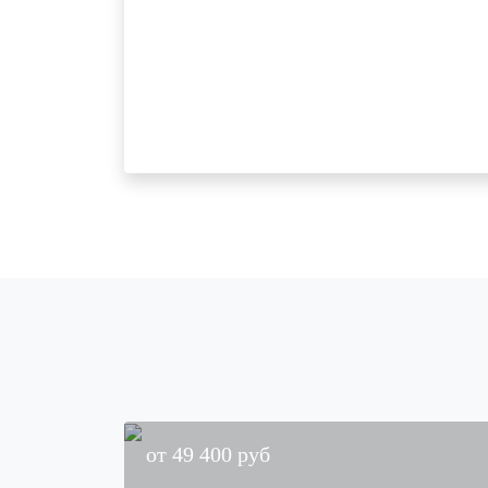
от
49 400
руб