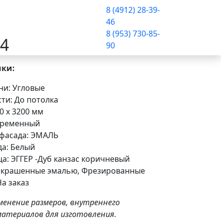
8 (4912) 28-39-
к
О
Контакты
46
казать
нас
8 (953) 730-85-
84
90
ики:
ни: Угловые
ти: До потолка
0 x 3200 мм
временный
фасада: ЭМАЛЬ
да: Белый
а: ЭГГЕР -Дуб канзас коричневый
окрашенные эмалью, Фрезированные
а заказ
менение размеров, внутреннего
материалов для изготовления.