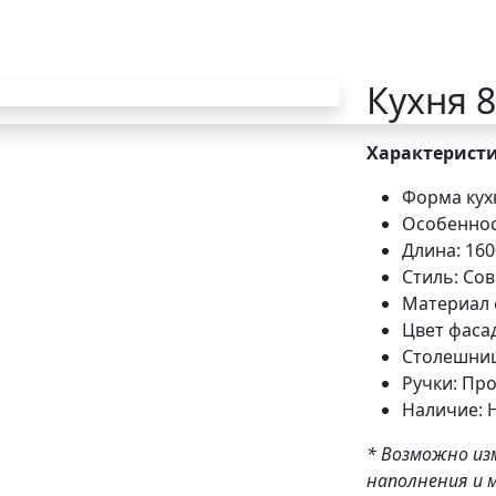
Главная
Каталог
Наши
Акции
Ка
работы
за
Кухня 
Next
Характерист
Форма кух
Особеннос
Длина: 160
Стиль: Со
Материал 
Цвет фаса
Столешниц
Ручки: Пр
Наличие: Н
* Возможно из
наполнения и 