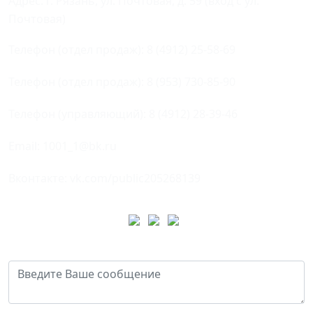
Адрес: г. Рязань, ул. Почтовая, д. 59 (вход с ул.
Почтовая)
Телефон (отдел продаж):
8 (4912) 25-58-69
Телефон (отдел продаж):
8 (953) 730-85-90
Телефон (управляющий):
8 (4912) 28-39-46
Email:
1001_1@bk.ru
Вконтакте:
vk.com/public205268139